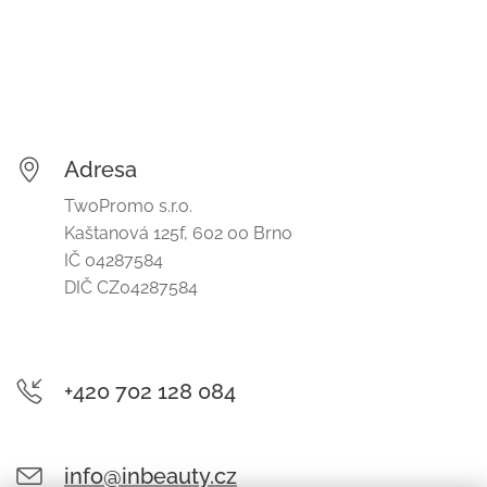
Adresa
TwoPromo s.r.o.
Kaštanová 125f, 602 00 Brno
IČ 04287584
DIČ CZ04287584
+420 702 128 084
info@inbeauty.cz